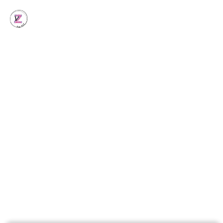
ZV2 A CHANGÉ LEUR VIE !
Rachel, Sommeil